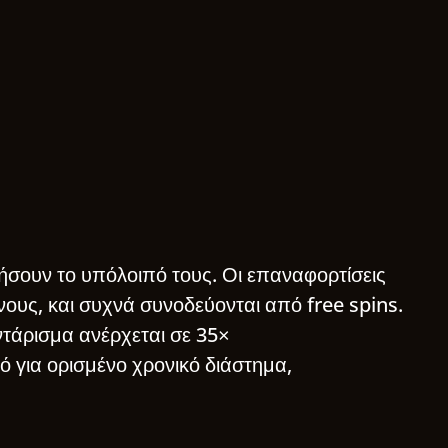
ήσουν το υπόλοιπό τους. Οι επαναφορτίσεις
υς, και συχνά συνοδεύονται από free spins.
ντάρισμα ανέρχεται σε 35×
 για ορισμένο χρονικό διάστημα,