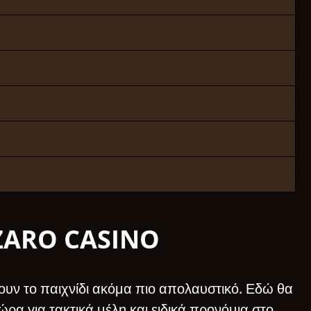
ZARO CASINO
υν το παιχνίδι ακόμα πιο απολαυστικό. Εδώ θα
α για τακτικά μέλη και ειδικά προνόμια στο