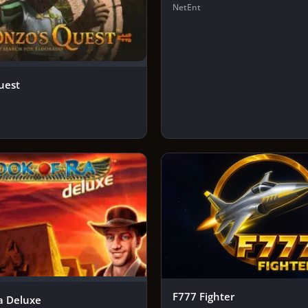
NetEnt
uest
F777 Fighter
a Deluxe