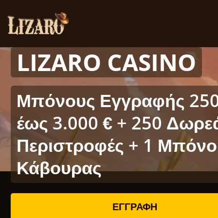
LIZARO CASINO
Μπόνους Εγγραφής 25
έως 3.000 € + 250 Δωρε
Περιστροφές + 1 Μπόνο
Κάβουρας
ΕΓΓΡΑΦΉ