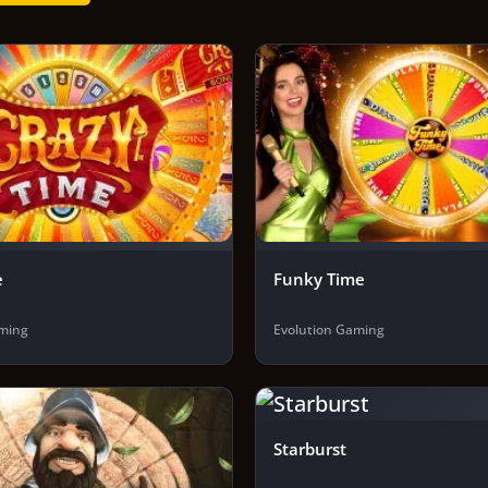
e
Funky Time
ming
Evolution Gaming
Starburst