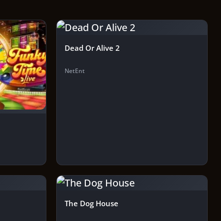
Dead Or Alive 2
NetEnt
The Dog House