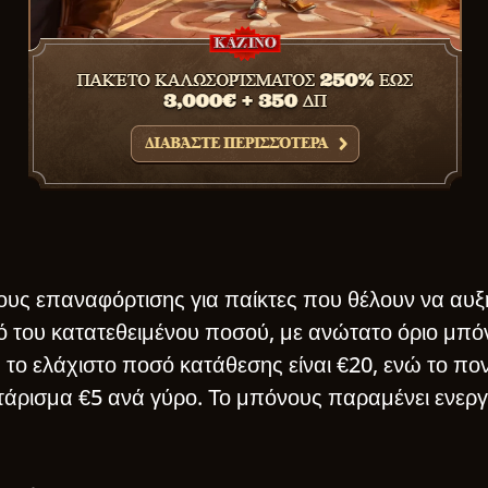
υς επαναφόρτισης για παίκτες που θέλουν να αυξ
του κατατεθειμένου ποσού, με ανώτατο όριο μπόνο
 το ελάχιστο ποσό κατάθεσης είναι €20, ενώ το πο
τάρισμα €5 ανά γύρο. Το μπόνους παραμένει ενεργό