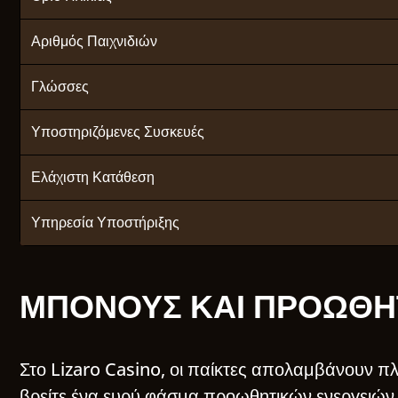
Αριθμός Παιχνιδιών
Γλώσσες
Υποστηριζόμενες Συσκευές
Ελάχιστη Κατάθεση
Υπηρεσία Υποστήριξης
ΜΠΌΝΟΥΣ ΚΑΙ ΠΡΟΩΘΗΤ
Στο Lizaro Casino, οι παίκτες απολαμβάνουν π
βρείτε ένα ευρύ φάσμα προωθητικών ενεργειών,