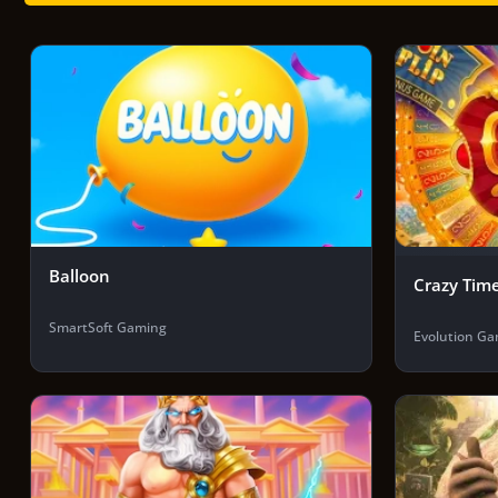
Balloon
Crazy Tim
SmartSoft Gaming
Evolution Ga